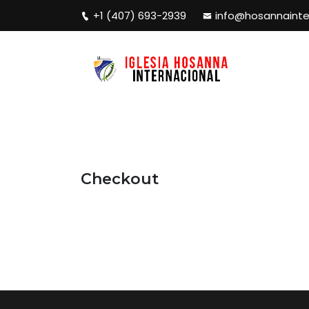
+1 (407) 693-2939
info@hosannainte
Checkout